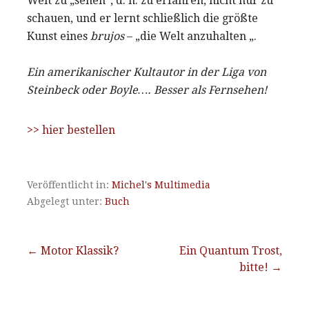
Welt zu „sehen“, d. h. zu erfahren, nicht nur zu
schauen, und er lernt schließlich die größte
Kunst eines
brujos
– „die Welt anzuhalten „.
Ein amerikanischer Kultautor in der Liga von
Steinbeck oder Boyle…. Besser als Fernsehen!
>> hier bestellen
Veröffentlicht in:
Michel's Multimedia
Abgelegt unter:
Buch
Beitragsnavigation
← Motor Klassik?
Ein Quantum Trost,
bitte! →