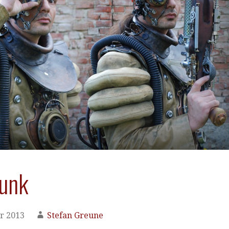
unk
r 2013
Stefan Greune