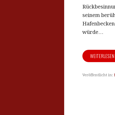
Rückbesinnun
seinem berüh
Hafenbecken 
würde…
WEITERLESE
Veröffentlicht in: