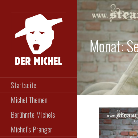
Zum
Inhalt
springen
Monat: S
DER MICHEL
Das etwas andere
Männermagazin
Startseite
Michel Themen
Berühmte Michels
Michel’s Pranger