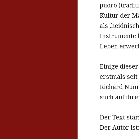
puoro (tradit
Kultur der M
als ‚heidnisch
Instrumente k
Leben erwec
Einige diese
erstmals seit
Richard Nunn
auch auf ihr
Der Text sta
Der Autor ist