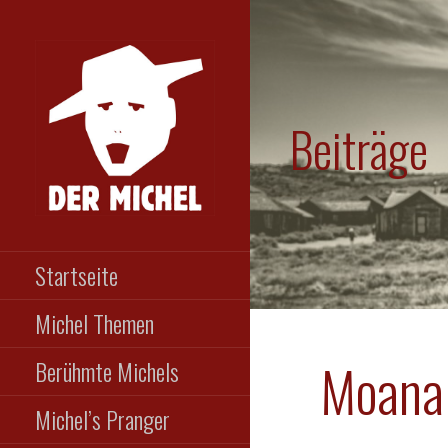
Zum
Inhalt
springen
Beiträge
DER MICHEL
Das etwas andere
Männermagazin
Startseite
Michel Themen
Moana
Berühmte Michels
Michel’s Pranger