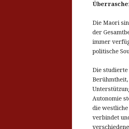
Überrasche
Die Maori si
der Gesamtbe
immer verfüg
politische So
Die studierte
Berühmtheit,
Unterstützun
Autonomie ste
die westlich
verbindet un
verschiedenen