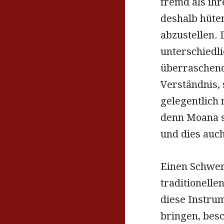
fremd als ihr
deshalb hüten
abzustellen.
unterschiedli
überraschend
Verständnis, 
gelegentlich
denn Moana s
und dies auc
Einen Schwer
traditionelle
diese Instru
bringen, bes