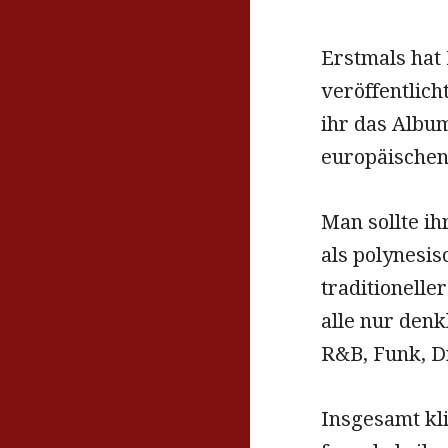
Erstmals hat 
veröffentlich
ihr das Album
europäischen
Man sollte ih
als polynesi
traditionelle
alle nur den
R&B, Funk, D
Insgesamt kl