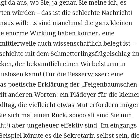
gt da aus, wo Sie, ja genau Sie meine ich, es
en würden – das ist die schlechte Nachricht!
naus will: Es sind manchmal die ganz kleinen
ine enorme Wirkung haben können, eine
 mittlerweile auch wissenschaftlich belegt ist –
eschichte mit dem Schmetterlingsflügelschlag i
en, der bekanntlich einen Wirbelsturm in
uslösen kann! (Für die Besserwisser: eine
twas poetische Erklärung der „Feigenbaumschen
it anderen Worten: ein Plädoyer für die kleine
lltag, die vielleicht etwas Mut erfordern möge
ie sich mal einen Ruck, soooo alt sind Sie nun
ht!) aber ungeheuer effektiv sind. Im eingangs
eispiel könnte es die Sekretärin selbst sein, di