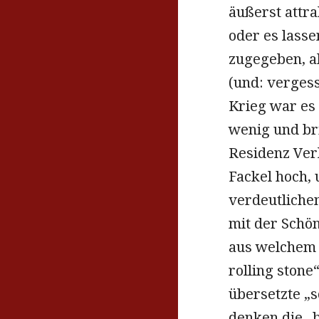
äußerst attra
oder es lassen
zugegeben, ab
(und: vergess
Krieg war es
wenig und bri
Residenz Verl
Fackel hoch, 
verdeutlichen
mit der Schön
aus welchem H
rolling ston
übersetzte „s
denken die „b