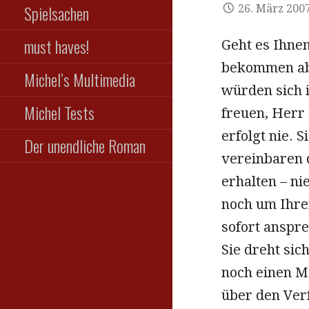
Spielsachen
26. März 200
must haves!
Geht es Ihne
bekommen aber
Michel’s Multimedia
würden sich i
Michel Tests
freuen, Herr
erfolgt nie. 
Der unendliche Roman
vereinbaren 
erhalten – ni
noch um Ihre
sofort anspre
Sie dreht sic
noch einen Ma
über den Ver