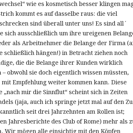
echsel“ wie es kosmetisch besser klingen ma
trich kommt es auf dasselbe raus: die viel
schrecken sind überall unter uns! Es sind all´
ie sich ausschließlich um ihre ureigenen Belang
er als Arbeitnehmer die Belange der Firma (a
ie schließlich hängen!) in Betracht ziehen noch
ndige, die die Belange ihrer Kunden wirklich
 – obwohl sie doch eigentlich wissen müssten,
 mit Empfehlung weiter kommen kann. Diese
 „nach mir die Sinnflut“ scheint sich in Zeiten
els (jaja, auch ich springe jetzt mal auf den Z
ekanntlich seit drei Jahrzehnten am Rollen ist;
ten Jahresberichte des Club of Rome) mehr als z
. Wir mögen alle einsichtig mit den Köpfen