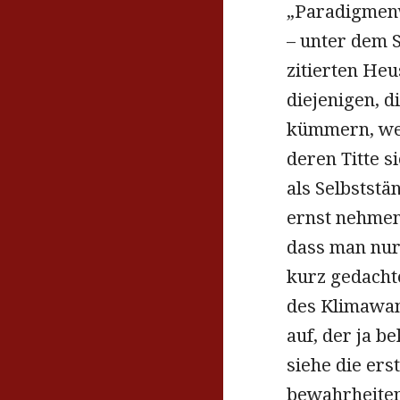
„Paradigmenw
– unter dem S
zitierten Heu
diejenigen, d
kümmern, wed
deren Titte s
als Selbststä
ernst nehmen
dass man nur
kurz gedachte
des Klimawand
auf, der ja b
siehe die ers
bewahrheiten