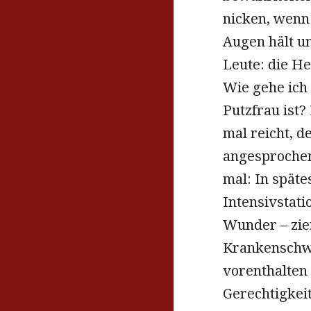
nicken, wenn
Augen hält un
Leute: die He
Wie gehe ich 
Putzfrau ist?
mal reicht, 
angesprochen
mal: In späte
Intensivstat
Wunder – zie
Krankenschwe
vorenthalten 
Gerechtigkeit