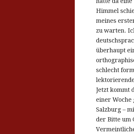
hätte da eine
Himmel schie
meines ersten
zu warten. Ic
deutschsprac
überhaupt ei
orthographisc
schlecht form
lektorierend
Jetzt kommt d
einer Woche 
Salzburg – mi
der Bitte um 
Vermeintlich