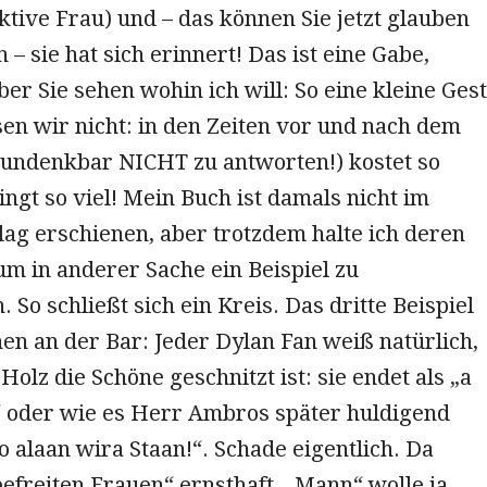
ktive Frau) und – das können Sie jetzt glauben
 – sie hat sich erinnert! Das ist eine Gabe,
er Sie sehen wohin ich will: So eine kleine Ges
en wir nicht: in den Zeiten vor und nach dem
 undenkbar NICHT zu antworten!) kostet so
ngt so viel! Mein Buch ist damals nicht im
ag erschienen, aber trotzdem halte ich deren
um in anderer Sache ein Beispiel zu
. So schließt sich ein Kreis. Das dritte Beispiel
en an der Bar: Jeder Dylan Fan weiß natürlich,
olz die Schöne geschnitzt ist: sie endet als „a
e“ oder wie es Herr Ambros später huldigend
o alaan wira Staan!“. Schade eigentlich. Da
efreiten Frauen“ ernsthaft, „Mann“ wolle ja