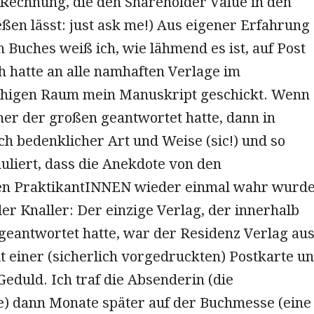
 Rechnung, die den Shareholder Value in den
ßen lässt: just ask me!) Aus eigener Erfahrung
 Buches weiß ich, wie lähmend es ist, auf Post
h hatte an alle namhaften Verlage im
higen Raum mein Manuskript geschickt. Wenn
ner der großen geantwortet hatte, dann in
h bedenklicher Art und Weise (sic!) und so
uliert, dass die Anekdote von den
en PraktikantINNEN wieder einmal wahr wurde
er Knaller: Der einzige Verlag, der innerhalb
geantwortet hatte, war der Residenz Verlag au
t einer (sicherlich vorgedruckten) Postkarte u
Geduld. Ich traf die Absenderin (die
e) dann Monate später auf der Buchmesse (eine