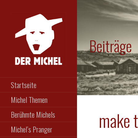
Zum
Inhalt
springen
Beiträge
DER MICHEL
Das etwas andere
Männermagazin
Startseite
Michel Themen
make t
Berühmte Michels
Michel’s Pranger