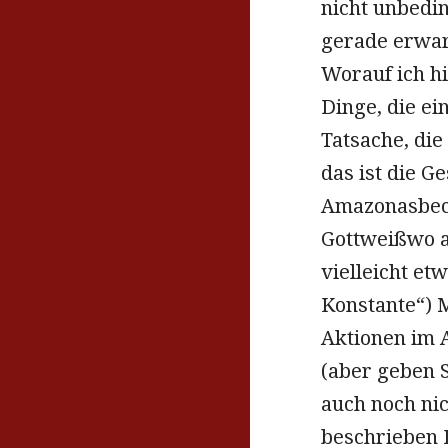
nicht unbedin
gerade erwart
Worauf ich hi
Dinge, die e
Tatsache, die
das ist die G
Amazonasbeck
Gottweißwo a
vielleicht e
Konstante“) M
Aktionen im A
(aber geben S
auch noch nic
beschrieben B