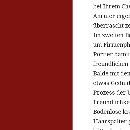
bei Ihrem Ch
Anrufer eige
überrascht z
Im zweiten Be
um Firmenphil
Portier damit
freundlichen 
Bälde mit de
etwas Geduld 
Prozess der 
Freundlichkei
Bodenlose kr
Haarspalter 