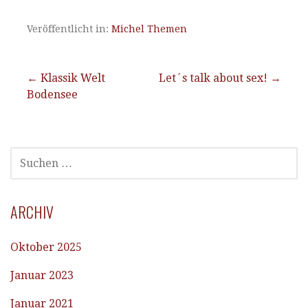
Veröffentlicht in:
Michel Themen
Beitragsnavigation
← Klassik Welt
Let´s talk about sex! →
Bodensee
SUCHEN
NACH:
ARCHIV
Oktober 2025
Januar 2023
Januar 2021