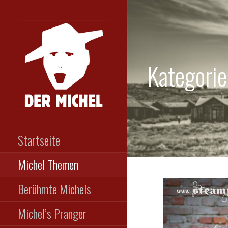
Zum
Inhalt
springen
Kategori
DER MICHEL
Das etwas andere
Männermagazin
Startseite
Michel Themen
Berühmte Michels
Michel’s Pranger