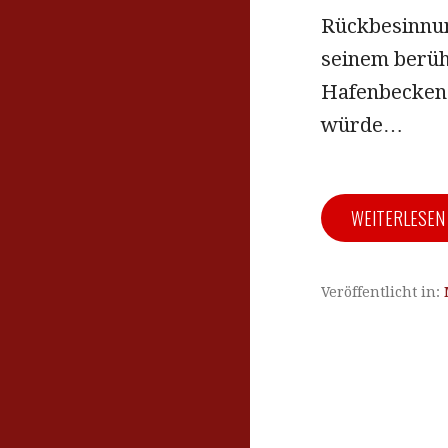
Rückbesinnun
seinem berüh
Hafenbecken 
würde…
WEITERLESE
Veröffentlicht in: