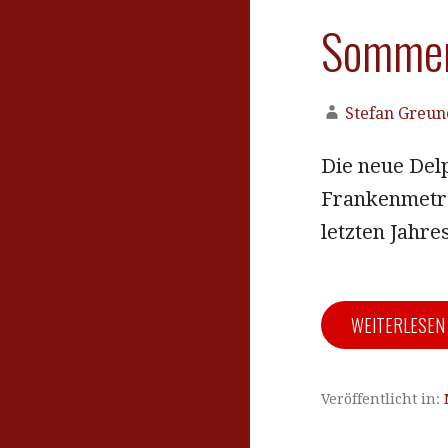
Sommerf
Stefan Greun
Die neue Del
Frankenmetro
letzten Jahr
WEITERLESE
Veröffentlicht in: