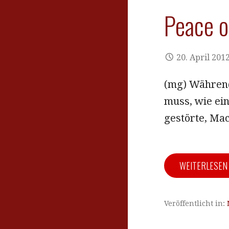
Peace o
20. April 201
(mg) Während
muss, wie ein
gestörte, Ma
WEITERLESE
Veröffentlicht in: