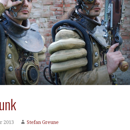
unk
r 2013
Stefan Greune