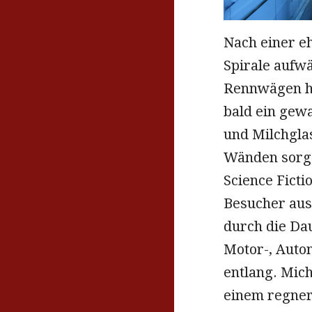
Nach einer e
Spirale aufwä
Rennwägen he
bald ein gewa
und Milchglas
Wänden sorgen
Science Fict
Besucher aus
durch die Da
Motor-, Auto
entlang. Mich
einem regner