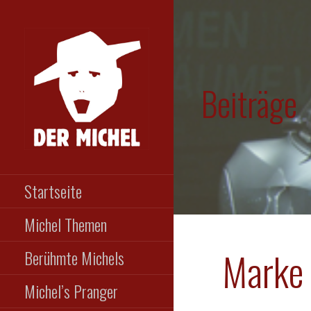
Zum
Inhalt
springen
Beiträge
DER MICHEL
Das etwas andere
Männermagazin
Startseite
Michel Themen
Marke 
Berühmte Michels
Michel’s Pranger