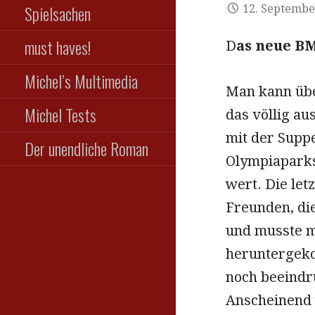
Spielsachen
12. Septembe
must haves!
D
as neue 
Michel’s Multimedia
Man kann übe
Michel Tests
das völlig a
mit der Supp
Der unendliche Roman
Olympiaparks
wert. Die let
Freunden, di
und musste mi
heruntergeko
noch beeindr
Anscheinend 