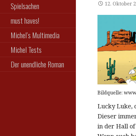
Spielsachen
12. Oktober 
must haves!
Michel’s Multimedia
Michel Tests
Der unendliche Roman
Bildquelle: www
Lucky Luke, d
Dieser immer
in der Hall o