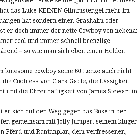
klagenswerterweise die „political correctness
 hat das Luke KEINEN Glimmstengel mehr im
ängen hat sondern einen Grashalm oder
 ist er doch immer der nette Cowboy von nebena
mmer cool und immer schnell brenzlige
lärend – so wie man sich eben einen Helden
m lonesome cowboy seine 60 Lenze auch nicht
t die Coolness von Clark Gable, die Lässigkeit
t und die Ehrenhaftigkeit von James Stewart i
t er sich auf den Weg gegen das Böse in der
fen gemeinsam mit Jolly Jumper, seinem klugen
n Pferd und Rantanplan, dem verfressenen,