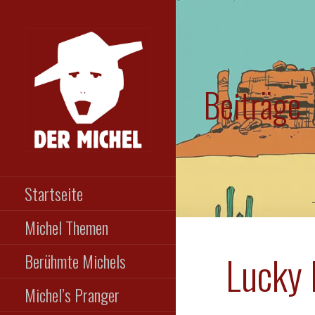
Zum
Inhalt
springen
Beiträge
DER MICHEL
Das etwas andere
Männermagazin
Startseite
Michel Themen
Lucky 
Berühmte Michels
Michel’s Pranger