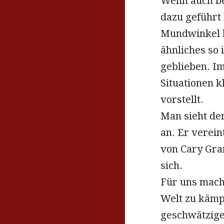
Wenn auch be
dazu geführt
Mundwinkel h
ähnliches so
geblieben. I
Situationen k
vorstellt.
Man sieht de
an. Er verein
von Cary Gran
sich.
Für uns mach
Welt zu kämp
geschwätzige