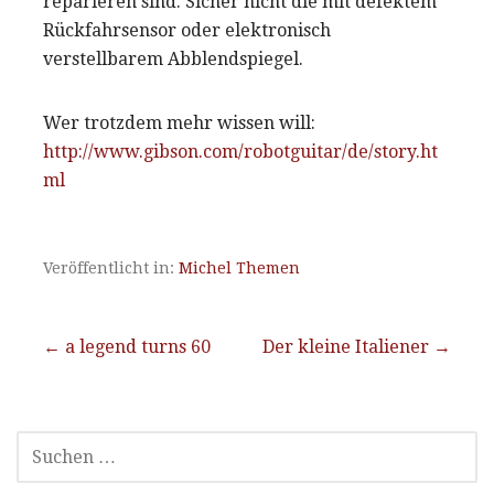
reparieren sind. Sicher nicht die mit defektem
Rückfahrsensor oder elektronisch
verstellbarem Abblendspiegel.
Wer trotzdem mehr wissen will:
http://www.gibson.com/robotguitar/de/story.ht
ml
Veröffentlicht in:
Michel Themen
Beitragsnavigation
← a legend turns 60
Der kleine Italiener →
SUCHEN
NACH: