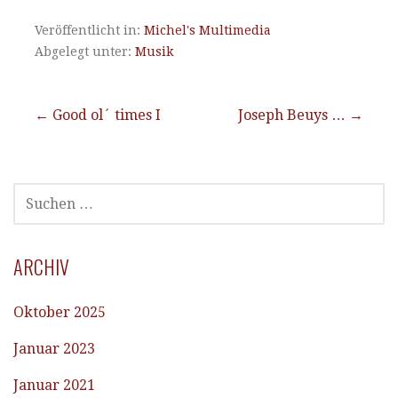
Veröffentlicht in:
Michel's Multimedia
Abgelegt unter:
Musik
Beitragsnavigation
← Good ol´ times I
Joseph Beuys … →
SUCHEN
NACH:
ARCHIV
Oktober 2025
Januar 2023
Januar 2021